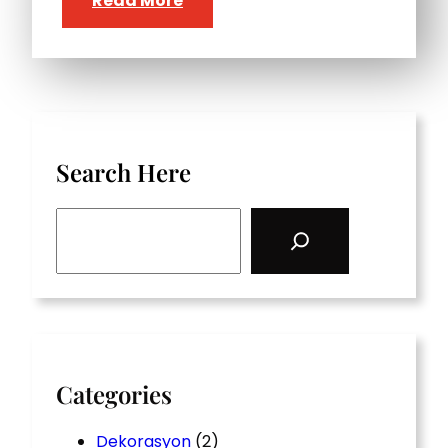
Read More
Search Here
S
e
a
r
c
h
Categories
Dekorasyon
(2)