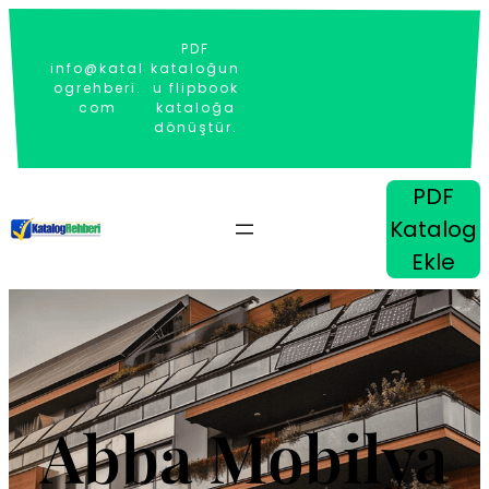
İçeriğe
geç
PDF
info@katal
kataloğun
ogrehberi.
u flipbook
com
kataloğa
dönüştür.
PDF
Katalog
Ekle
Abba Mobilya