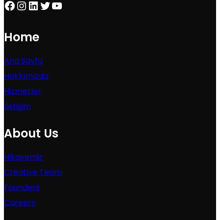
Facebook
Instagram
LinkedIn
Twitter
YouTube
Home
Ana Sayfa
Hakkımızda
Hizmetler
İletişim
About Us
Hikayemiz
Creative Team
Founders
Careers