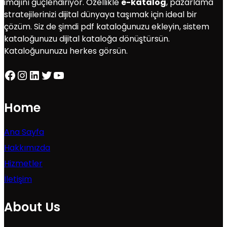
imajını güçlendiriyor. Özellikle
e-katalog
, pazarlama
stratejilerinizi dijital dünyaya taşımak için ideal bir
çözüm. Siz de şimdi pdf kataloğunuzu ekleyin, sistem
kataloğunuzu dijital kataloğa dönüştürsün.
Kataloğununuzu herkes görsün.
Facebook
Instagram
LinkedIn
Twitter
YouTube
Home
Ana Sayfa
Hakkımızda
Hizmetler
İletişim
About Us