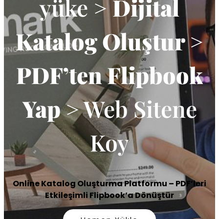
yüke >
Dijital
Katalog Oluştur >
PDF’ten Flipbook
Yap
> Web Sitene
Koy
Online Katalog Oluşturma Platformu – PDF’leri
Etkileşimli Flipbook’a Dönüştür