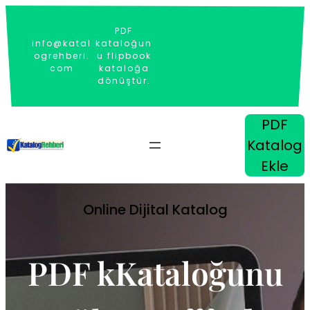
İçeriğe
geç
PDF
info@katal
kataloğun
ogrehberi.
u flipbook
com
kataloğa
dönüştür.
PDF
Katalog
Ekle
Online Dijital Katalog
PDF kKataloğunu