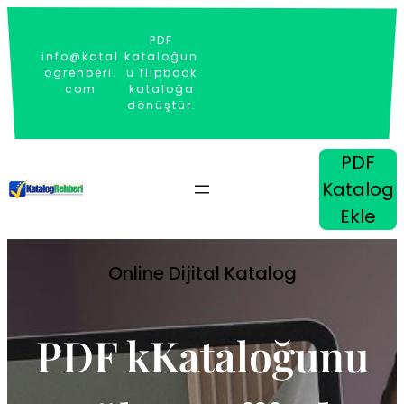
İçeriğe
geç
PDF
info@katal
kataloğun
ogrehberi.
u flipbook
com
kataloğa
dönüştür.
PDF
Katalog
Ekle
Online Dijital Katalog
PDF kKataloğunu