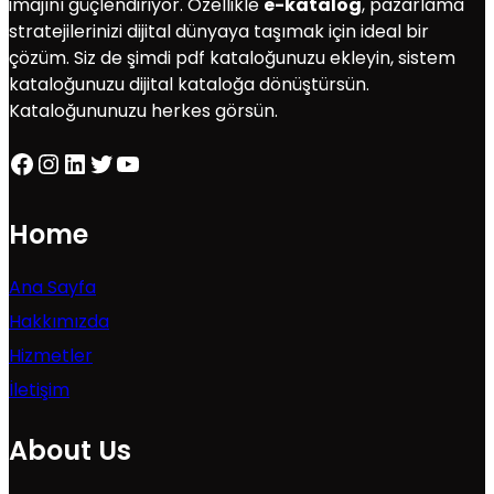
imajını güçlendiriyor. Özellikle
e-katalog
, pazarlama
stratejilerinizi dijital dünyaya taşımak için ideal bir
çözüm. Siz de şimdi pdf kataloğunuzu ekleyin, sistem
kataloğunuzu dijital kataloğa dönüştürsün.
Kataloğununuzu herkes görsün.
Facebook
Instagram
LinkedIn
Twitter
YouTube
Home
Ana Sayfa
Hakkımızda
Hizmetler
İletişim
About Us