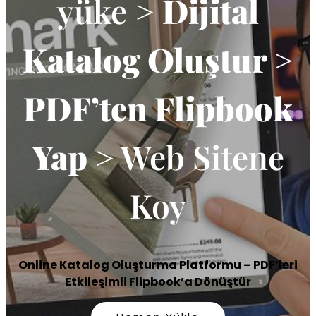
yüke >
Dijital
Katalog Oluştur >
PDF’ten Flipbook
Yap
> Web Sitene
Koy
Online Katalog Oluşturma Platformu – PDF’leri
Etkileşimli Flipbook’a Dönüştür